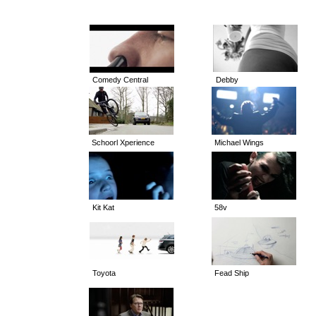
Comedy Central
Debby
Schoorl Xperience
Michael Wings
Kit Kat
58v
Toyota
Fead Ship